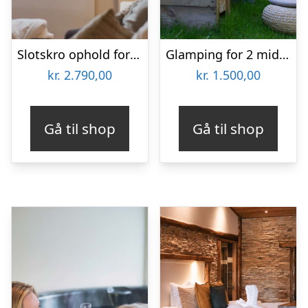
Slotskro ophold for 2 på Schackenborg Slotskro
Glamping for 2 midt i Langelands smukke natur hos Littlest
kr.
2.790,00
kr.
1.500,00
Gå til shop
Gå til shop