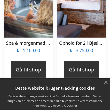
Spa & morgenmad for 2 hos Hotel BramslevGaard
Ophold for 2 i Bjælkesuite hos Ribehøj
kr.
1.100,00
kr.
3.750,00
Gå til shop
Gå til shop
×
Dette website bruger tracking cookies
Dette websted bruger cookies til at forbedre brugeroplevelsen. Ved at
bruge vores hjemmeside accepterer du alle cookies i overensstemmelse
Varekategorier
med vores cookiepolitik.
Detaljer