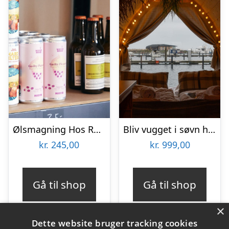
Ølsmagning Hos Rune
Bliv vugget i søvn hos Boathouses for 2 personer
kr.
245,00
kr.
999,00
Gå til shop
Gå til shop
×
Dette website bruger tracking cookies