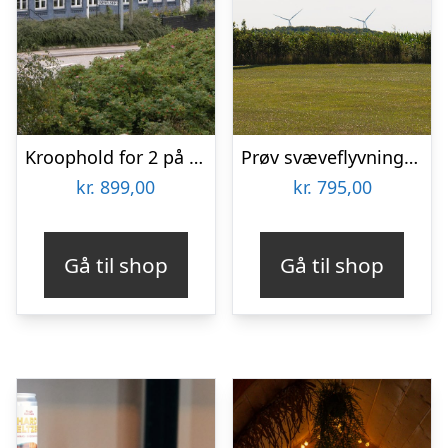
Kroophold for 2 på Nørre Vissing Kro
Prøv svæveflyvning hos Viborg Svæveflyveklub
kr.
899,00
kr.
795,00
Gå til shop
Gå til shop