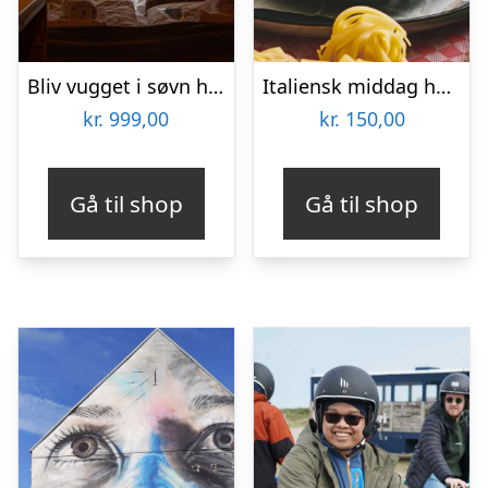
Bliv vugget i søvn hos Boathouses for 2 personer
Italiensk middag hos Restaurant Pulcinella
kr.
999,00
kr.
150,00
Gå til shop
Gå til shop