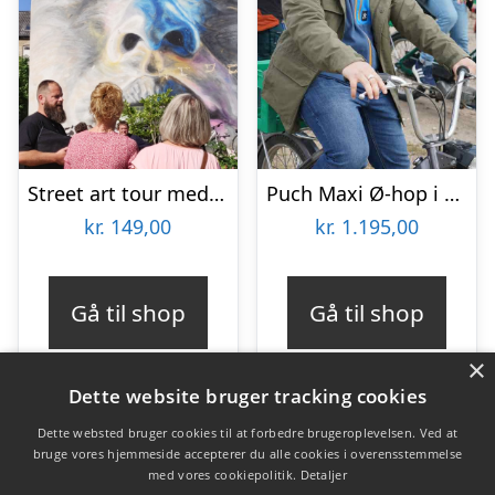
Street art tour med Aalborg Tours
Puch Maxi Ø-hop i Limfjorden med Maxitours
kr.
149,00
kr.
1.195,00
Gå til shop
Gå til shop
×
Dette website bruger tracking cookies
Dette websted bruger cookies til at forbedre brugeroplevelsen. Ved at
bruge vores hjemmeside accepterer du alle cookies i overensstemmelse
Varekategorier
med vores cookiepolitik.
Detaljer