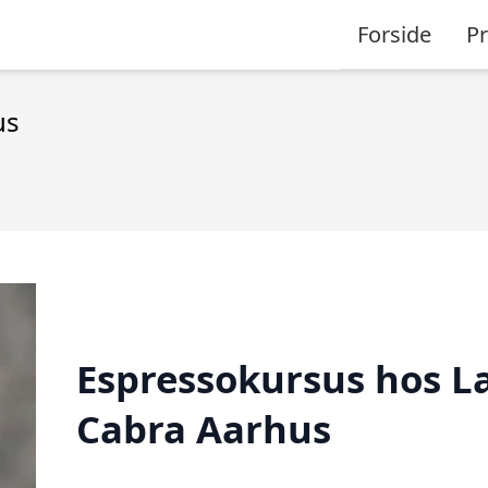
Forside
P
us
Espressokursus hos L
Cabra Aarhus