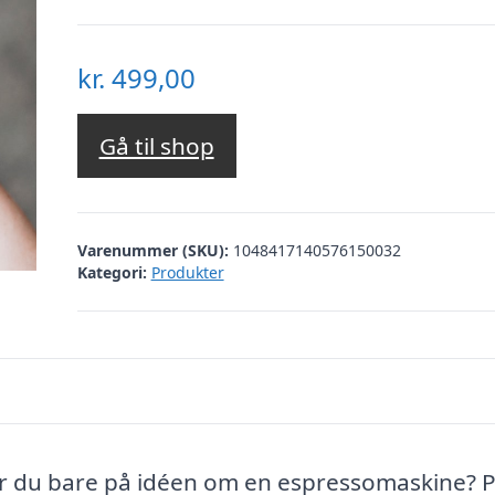
kr.
499,00
Gå til shop
Varenummer (SKU):
1048417140576150032
Kategori:
Produkter
er du bare på idéen om en espressomaskine? 