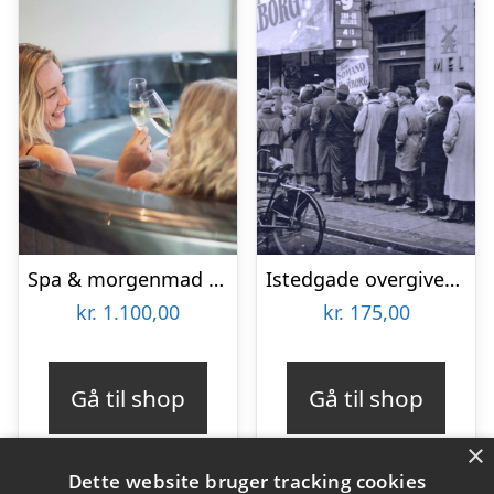
Spa & morgenmad for 2 hos Hotel BramslevGaard
Istedgade overgiver sig aldrig med TYRA Byvandringer
kr.
1.100,00
kr.
175,00
Gå til shop
Gå til shop
×
Dette website bruger tracking cookies