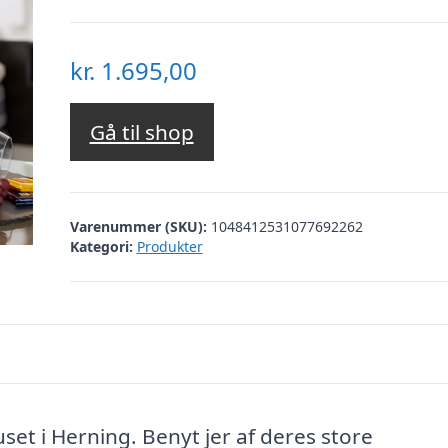
kr.
1.695,00
Gå til shop
Varenummer (SKU):
1048412531077692262
Kategori:
Produkter
set i Herning. Benyt jer af deres store