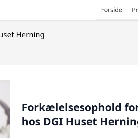
Forside
P
uset Herning
Forkælelsesophold for
hos DGI Huset Hernin