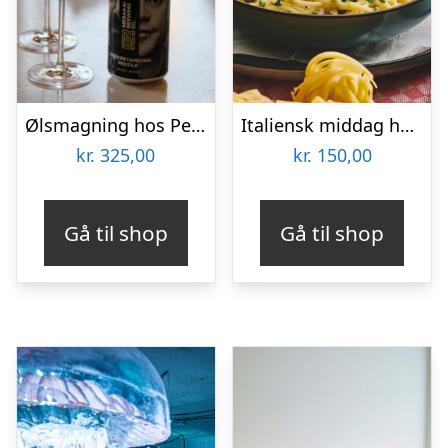
Ølsmagning hos People Like Us
Italiensk middag hos Restaurant Pulcinella
kr.
325,00
kr.
150,00
Gå til shop
Gå til shop