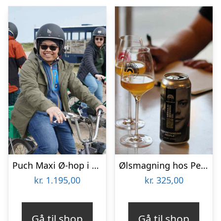
Puch Maxi Ø-hop i Limfjorden med Maxitours
Ølsmagning hos People Like Us
kr.
1.195,00
kr.
325,00
Gå til shop
Gå til shop