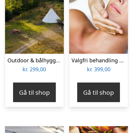
Outdoor & bålhygge i lavvu med SeaRangers
Valgfri behandling hos Lash Care
kr.
299,00
kr.
399,00
Gå til shop
Gå til shop