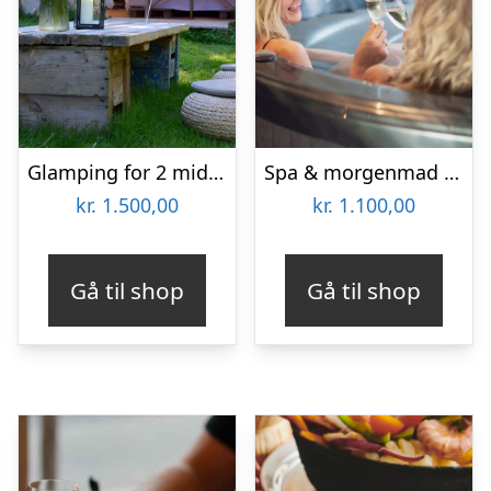
Glamping for 2 midt i Langelands smukke natur hos Littlest
Spa & morgenmad for 2 hos Hotel BramslevGaard
kr.
1.500,00
kr.
1.100,00
Gå til shop
Gå til shop