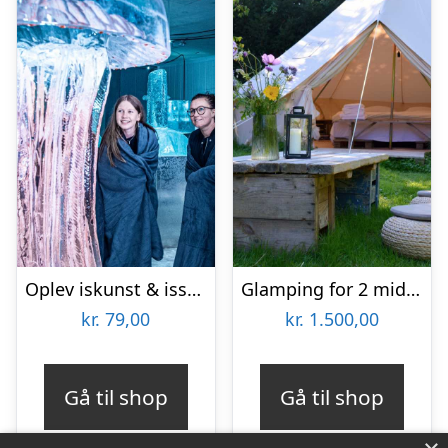
Oplev iskunst & isskulpturer
Glamping for 2 midt i Langelands smukke natur hos Littlest
kr.
79,00
kr.
1.500,00
Gå til shop
Gå til shop