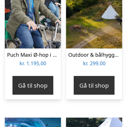
Puch Maxi Ø-hop i Limfjorden med Maxitours
Outdoor & bålhygge i lavvu med SeaRangers
kr.
1.195,00
kr.
299,00
Gå til shop
Gå til shop