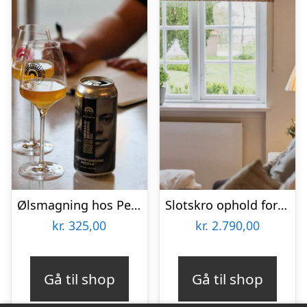
Ølsmagning hos People Like Us
Slotskro ophold for 2 på Schackenborg Slotskro
kr.
325,00
kr.
2.790,00
Gå til shop
Gå til shop