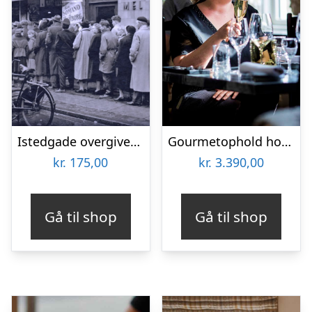
Istedgade overgiver sig aldrig med TYRA Byvandringer
Gourmetophold hos Fladbro Kro
kr.
175,00
kr.
3.390,00
Gå til shop
Gå til shop