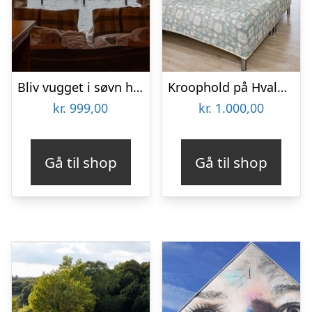
Bliv vugget i søvn hos Boathouses for 2 personer
Kroophold på Hvalpsund Færgekro
kr.
999,00
kr.
1.000,00
Gå til shop
Gå til shop