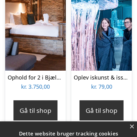
Ophold for 2 i Bjælkesuite hos Ribehøj
Oplev iskunst & isskulpturer
kr.
3.750,00
kr.
79,00
Gå til shop
Gå til shop
×
Dette website bruger tracking cookies