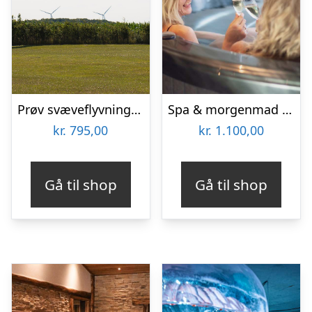
Prøv svæveflyvning hos Viborg Svæveflyveklub
Spa & morgenmad for 2 hos Hotel BramslevGaard
kr.
795,00
kr.
1.100,00
Gå til shop
Gå til shop