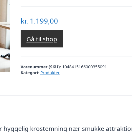
kr.
1.199,00
Gå til shop
Varenummer (SKU):
1048415166000355091
Kategori:
Produkter
er hyggelig krostemning nær smukke attraktio