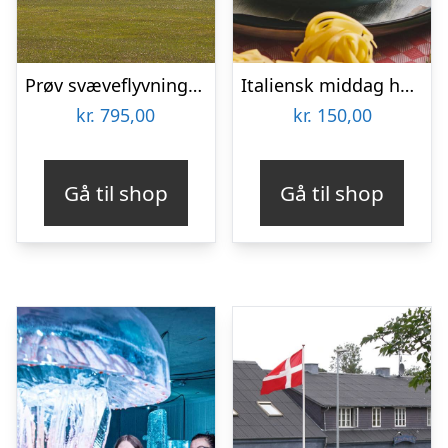
Prøv svæveflyvning hos Viborg Svæveflyveklub
Italiensk middag hos Restaurant Pulcinella
kr.
795,00
kr.
150,00
Gå til shop
Gå til shop