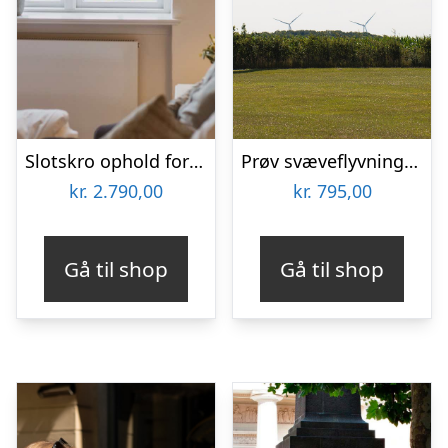
Slotskro ophold for 2 på Schackenborg Slotskro
Prøv svæveflyvning hos Viborg Svæveflyveklub
kr.
2.790,00
kr.
795,00
Gå til shop
Gå til shop