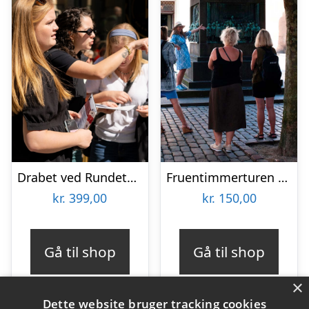
Drabet ved Rundetårn med Solve a Mystery
Fruentimmerturen – en byvandring i København
kr.
399,00
kr.
150,00
Gå til shop
Gå til shop
×
Dette website bruger tracking cookies