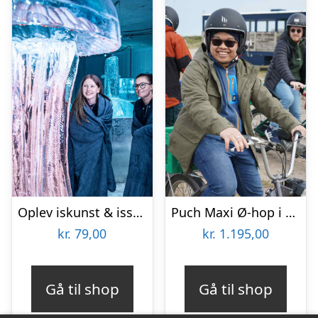
Oplev iskunst & isskulpturer
Puch Maxi Ø-hop i Limfjorden med Maxitours
kr.
79,00
kr.
1.195,00
Gå til shop
Gå til shop