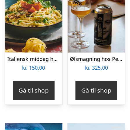
Italiensk middag hos Restaurant Pulcinella
Ølsmagning hos People Like Us
kr.
150,00
kr.
325,00
Gå til shop
Gå til shop