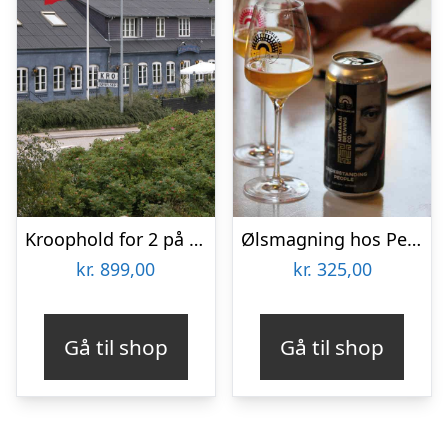
Kroophold for 2 på Nørre Vissing Kro
Ølsmagning hos People Like Us
kr.
899,00
kr.
325,00
Gå til shop
Gå til shop