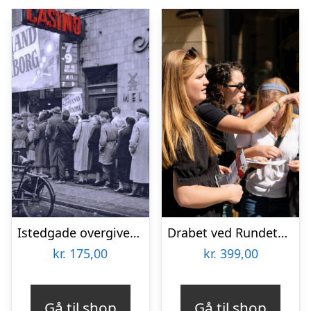
Istedgade overgiver sig aldrig med TYRA Byvandringer
Drabet ved Rundetårn med Solve a Mystery
kr.
175,00
kr.
399,00
Gå til shop
Gå til shop