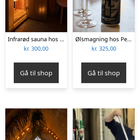
Infrarød sauna hos Copenhagen Float
Ølsmagning hos People Like Us
kr.
300,00
kr.
325,00
Gå til shop
Gå til shop