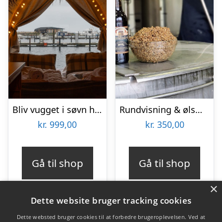
Bliv vugget i søvn hos Boathouses for 2 personer
Rundvisning & ølsmagning hos Warwik Bryghus
kr.
999,00
kr.
350,00
Gå til shop
Gå til shop
×
Dette website bruger tracking cookies
Dette websted bruger cookies til at forbedre brugeroplevelsen. Ved at