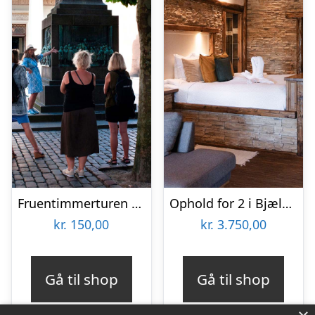
Fruentimmerturen – en byvandring i København
Ophold for 2 i Bjælkesuite hos Ribehøj
kr.
150,00
kr.
3.750,00
Gå til shop
Gå til shop