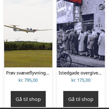
Prøv svæveflyvning hos Viborg Svæveflyveklub
Istedgade overgiver sig aldrig med TYRA Byvandringer
kr.
795,00
kr.
175,00
Gå til shop
Gå til shop