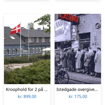
Kroophold for 2 på Nørre Vissing Kro
Istedgade overgiver sig aldrig med TYRA Byvandringer
kr.
899,00
kr.
175,00