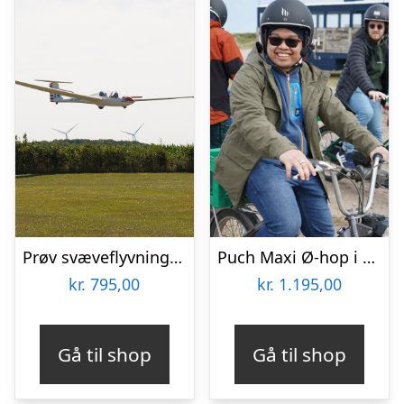
Prøv svæveflyvning hos Viborg Svæveflyveklub
Puch Maxi Ø-hop i Limfjorden med Maxitours
kr.
795,00
kr.
1.195,00
Gå til shop
Gå til shop