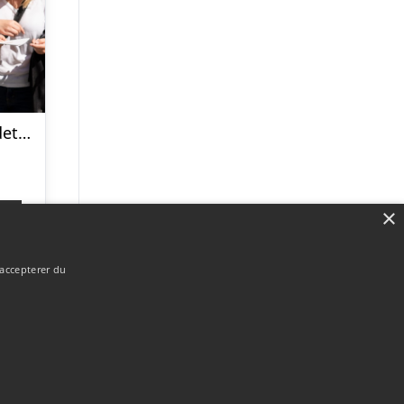
Drabet ved Rundetårn med Solve a Mystery
×
p
 accepterer du