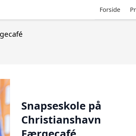
Forside
P
rgecafé
Snapseskole på
Christianshavn
Færgecafé