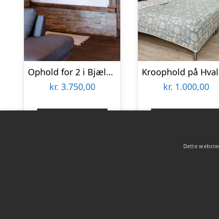
Ophold for 2 i Bjælkesuite hos Ribehøj
K
kr.
3.750,00
kr.
1.000,00
Gå til shop
Gå til shop
Dette websted