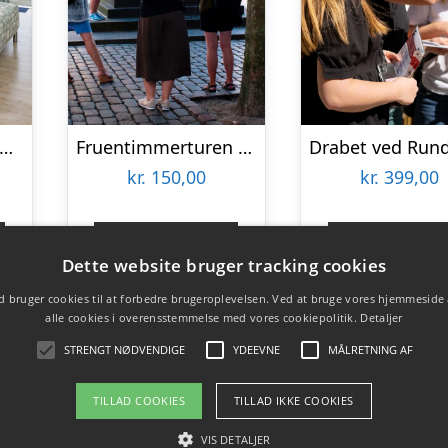
roophold på Hvalpsund Færgekro
Fruentimmerturen – en byvandring i København
kr.
150,00
kr.
399,00
Gå til shop
Gå til sho
Dette website bruger tracking cookies
 bruger cookies til at forbedre brugeroplevelsen. Ved at bruge vores hjemmeside
alle cookies i overensstemmelse med vores cookiepolitik.
Detaljer
STRENGT NØDVENDIGE
YDEEVNE
MÅLRETNING AF
TILLAD COOKIES
TILLAD IKKE COOKIES
VIS DETALJER