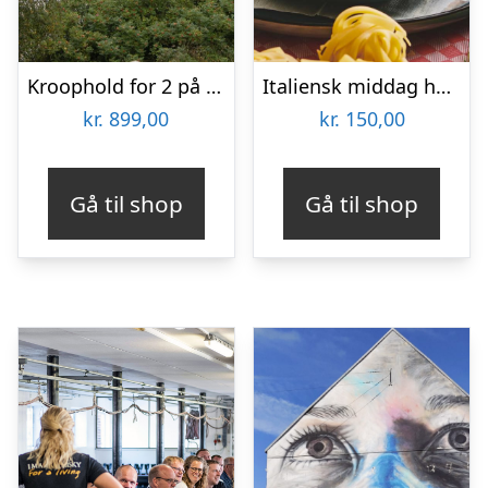
Kroophold for 2 på Nørre Vissing Kro
Italiensk middag hos Restaurant Pulcinella
kr.
899,00
kr.
150,00
Gå til shop
Gå til shop