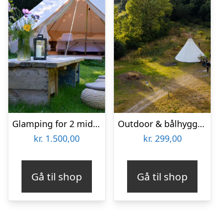
Glamping for 2 midt i Langelands smukke natur hos Littlest
Outdoor & bålhygge i lavvu med SeaRangers
kr.
1.500,00
kr.
299,00
Gå til shop
Gå til shop