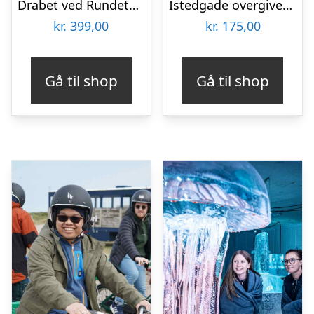
Drabet ved Rundetårn med Solve a Mystery
Istedgade overgiver sig aldrig med TYRA Byvandringer
kr.
399,00
kr.
175,00
Gå til shop
Gå til shop