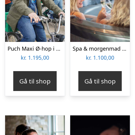
Puch Maxi Ø-hop i Limfjorden med Maxitours
Spa & morgenmad for 2 hos Hotel BramslevGaard
kr.
1.195,00
kr.
1.100,00
Gå til shop
Gå til shop