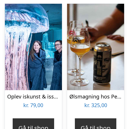
Oplev iskunst & isskulpturer
Ølsmagning hos People Like Us
kr.
79,00
kr.
325,00
Gå til shop
Gå til shop