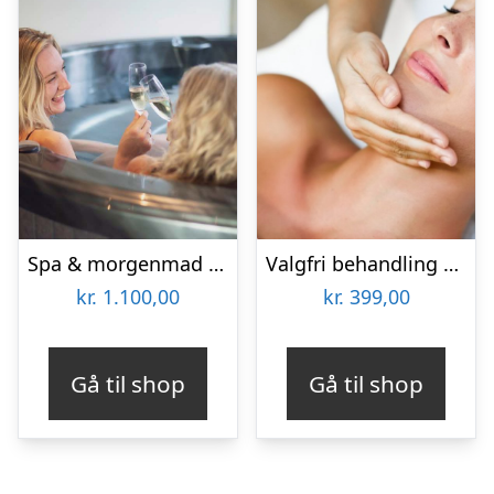
Spa & morgenmad for 2 hos Hotel BramslevGaard
Valgfri behandling hos Lash Care
kr.
1.100,00
kr.
399,00
Gå til shop
Gå til shop