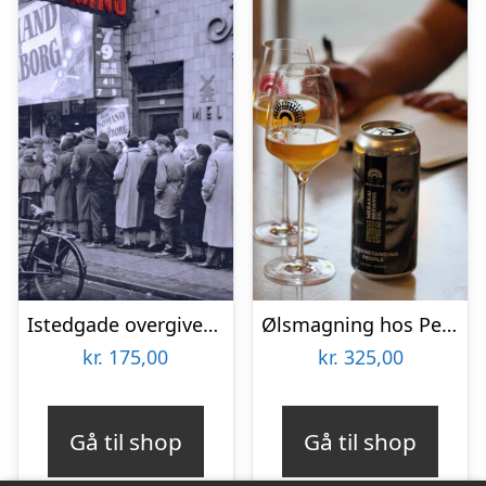
Istedgade overgiver sig aldrig med TYRA Byvandringer
Ølsmagning hos People Like Us
kr.
175,00
kr.
325,00
Gå til shop
Gå til shop