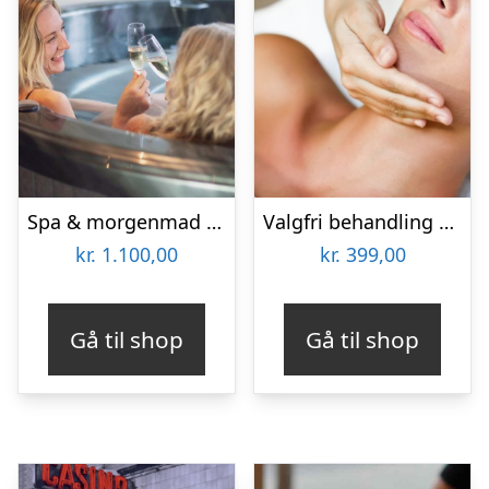
Spa & morgenmad for 2 hos Hotel BramslevGaard
Valgfri behandling hos Lash Care
kr.
1.100,00
kr.
399,00
Gå til shop
Gå til shop