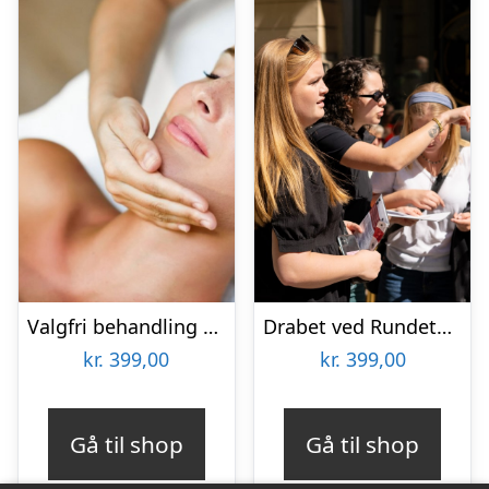
Valgfri behandling hos Lash Care
Drabet ved Rundetårn med Solve a Mystery
kr.
399,00
kr.
399,00
Gå til shop
Gå til shop