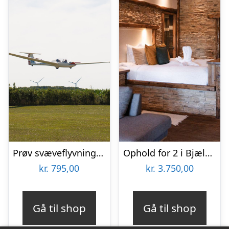
Prøv svæveflyvning hos Viborg Svæveflyveklub
Ophold for 2 i Bjælkesuite hos Ribehøj
kr.
795,00
kr.
3.750,00
Gå til shop
Gå til shop