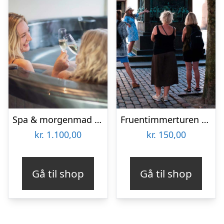
Spa & morgenmad for 2 hos Hotel BramslevGaard
Fruentimmerturen – en byvandring i København
kr.
1.100,00
kr.
150,00
Gå til shop
Gå til shop