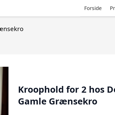
Forside
P
rænsekro
Kroophold for 2 hos 
Gamle Grænsekro