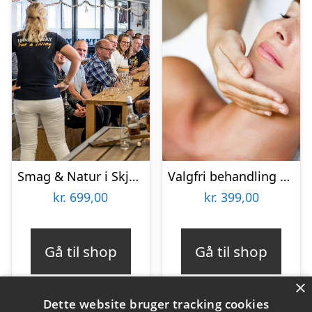
Smag & Natur i Skjern Enge
Valgfri behandling hos Lash Care
kr.
699,00
kr.
399,00
Gå til shop
Gå til shop
×
Dette website bruger tracking cookies