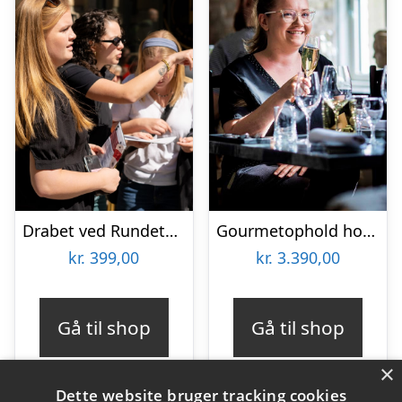
Drabet ved Rundetårn med Solve a Mystery
Gourmetophold hos Fladbro Kro
kr.
399,00
kr.
3.390,00
Gå til shop
Gå til shop
×
Dette website bruger tracking cookies