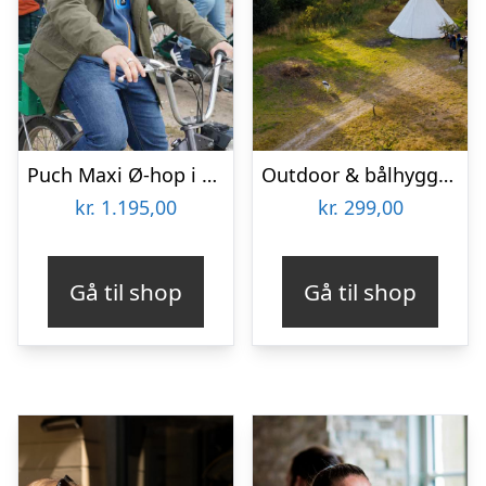
Puch Maxi Ø-hop i Limfjorden med Maxitours
Outdoor & bålhygge i lavvu med SeaRangers
kr.
1.195,00
kr.
299,00
Gå til shop
Gå til shop