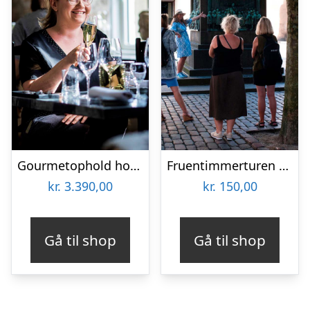
Gourmetophold hos Fladbro Kro
Fruentimmerturen – en byvandring i København
kr.
3.390,00
kr.
150,00
Gå til shop
Gå til shop