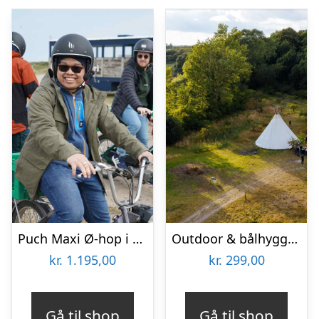
Puch Maxi Ø-hop i Limfjorden med Maxitours
Outdoor & bålhygge i lavvu med SeaRangers
kr.
1.195,00
kr.
299,00
Gå til shop
Gå til shop