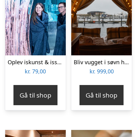
Oplev iskunst & isskulpturer
Bliv vugget i søvn hos Boathouses for 2 personer
kr.
79,00
kr.
999,00
Gå til shop
Gå til shop